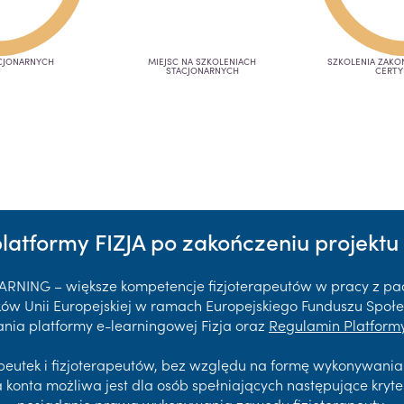
CJONARNYCH
MIEJSC NA SZKOLENIACH
SZKOLENIA ZAK
STACJONARNYCH
CERTY
platformy FIZJA po zakończeniu projektu 
EARNING – większe kompetencje fizjoterapeutów w pracy z p
 Unii Europejskiej w ramach Europejskiego Funduszu Społec
nia platformy e-learningowej Fizja oraz
Regulamin Platformy
rapeutek i fizjoterapeutów, bez względu na formę wykonywani
a konta możliwa jest dla osób spełniających następujące kryte