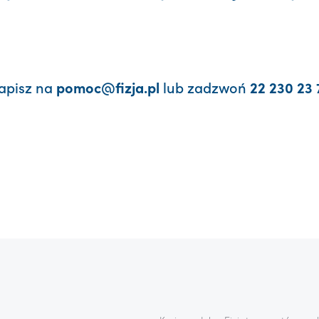
apisz na
lub zadzwoń
pomoc@fizja.pl
22 230 23 