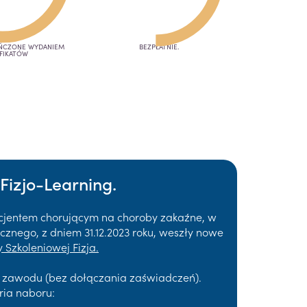
OŃCZONE WYDANIEM
BEZPŁATNIE.
FIKATÓW
Fizjo-Learning.
acjentem chorującym na choroby zakaźne, w
znego, z dniem 31.12.2023 roku, weszły nowe
 Szkoleniowej Fizja.
a zawodu (bez dołączania zaświadczeń).
ria naboru: