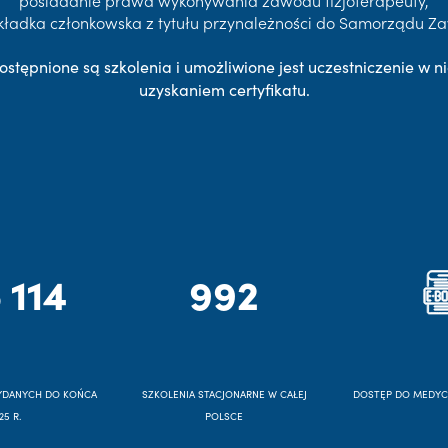
posiadanie prawa wykonywania zawodu fizjoterapeuty,
kładka członkowska z tytułu przynależności do Samorządu 
ostępnione są szkolenia i umożliwione jest uczestniczenie w ni
uzyskaniem certyfikatu.
 114
992
YDANYCH DO KOŃCA
SZKOLENIA STACJONARNE W CAŁEJ
DOSTĘP DO MEDY
25 R.
POLSCE