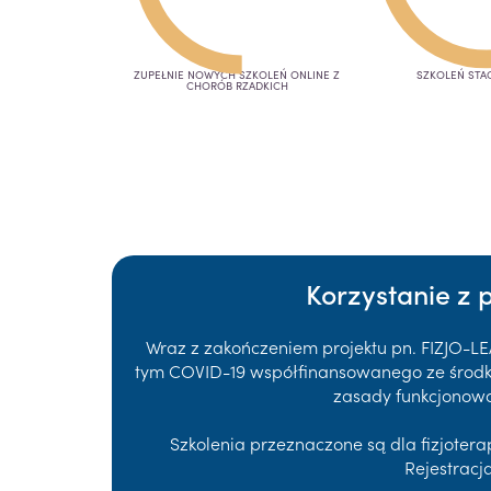
ZUPEŁNIE NOWYCH SZKOLEŃ ONLINE Z
SZKOLEŃ STA
CHORÓB RZADKICH
Korzystanie z 
Wraz z zakończeniem projektu pn. FIZJO-L
tym COVID-19 współfinansowanego ze środków
zasady funkcjonowa
Szkolenia przeznaczone są dla fizjote
Rejestracj