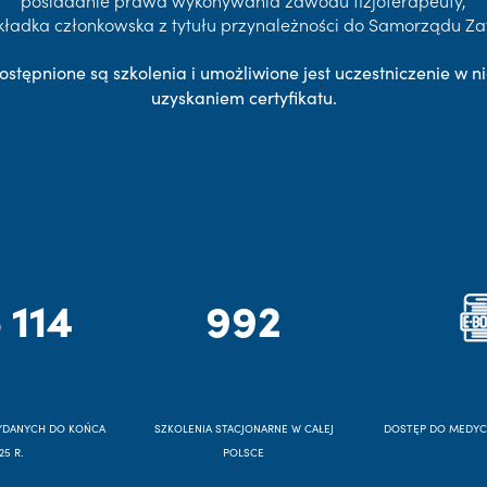
posiadanie prawa wykonywania zawodu fizjoterapeuty,
kładka członkowska z tytułu przynależności do Samorządu 
ostępnione są szkolenia i umożliwione jest uczestniczenie w ni
uzyskaniem certyfikatu.
 114
992
YDANYCH DO KOŃCA
SZKOLENIA STACJONARNE W CAŁEJ
DOSTĘP DO MEDY
25 R.
POLSCE