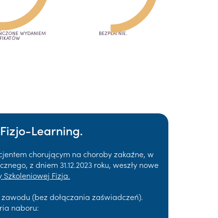
OŃCZONE WYDANIEM
BEZPŁATNIE.
FIKATÓW
Fizjo-Learning.
acjentem chorującym na choroby zakaźne, w
znego, z dniem 31.12.2023 roku, weszły nowe
 Szkoleniowej Fizja.
a zawodu (bez dołączania zaświadczeń).
ria naboru: