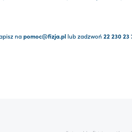
apisz na
lub zadzwoń
pomoc@fizja.pl
22 230 23 