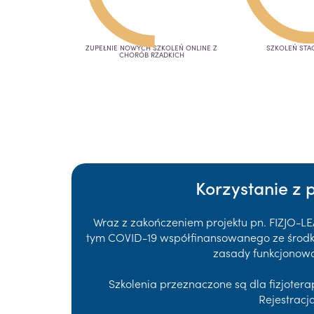
ZUPEŁNIE NOWYCH SZKOLEŃ ONLINE Z
SZKOLEŃ STA
CHORÓB RZADKICH
Korzystanie z 
Wraz z zakończeniem projektu pn. FIZJO-L
tym COVID-19 współfinansowanego ze środków
zasady funkcjonowa
Szkolenia przeznaczone są dla fizjote
Rejestracj