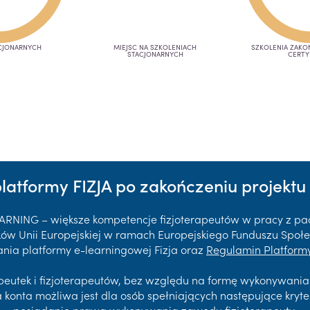
CJONARNYCH
MIEJSC NA SZKOLENIACH
SZKOLENIA ZAK
STACJONARNYCH
CERTY
platformy FIZJA po zakończeniu projektu 
EARNING – większe kompetencje fizjoterapeutów w pracy z p
 Unii Europejskiej w ramach Europejskiego Funduszu Społec
nia platformy e-learningowej Fizja oraz
Regulamin Platformy
rapeutek i fizjoterapeutów, bez względu na formę wykonywani
a konta możliwa jest dla osób spełniających następujące kryte