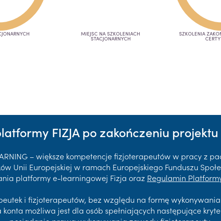
CJONARNYCH
MIEJSC NA SZKOLENIACH
SZKOLENIA ZAK
STACJONARNYCH
CERTY
platformy FIZJA po zakończeniu projektu 
EARNING – większe kompetencje fizjoterapeutów w pracy z p
 Unii Europejskiej w ramach Europejskiego Funduszu Społec
nia platformy e-learningowej Fizja oraz
Regulamin Platformy
rapeutek i fizjoterapeutów, bez względu na formę wykonywani
a konta możliwa jest dla osób spełniających następujące kryte