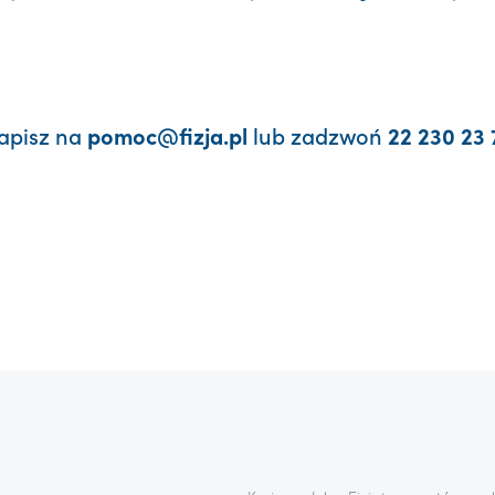
apisz na
lub zadzwoń
pomoc@fizja.pl
22 230 23 