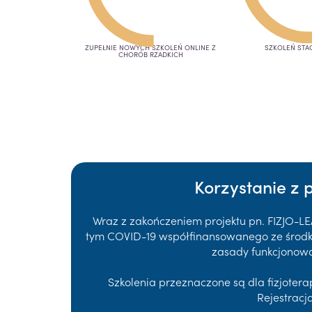
ZUPEŁNIE NOWYCH SZKOLEŃ ONLINE Z
SZKOLEŃ STA
CHORÓB RZADKICH
Korzystanie z 
Wraz z zakończeniem projektu pn. FIZJO-L
tym COVID-19 współfinansowanego ze środków
zasady funkcjonowa
Szkolenia przeznaczone są dla fizjote
Rejestracj