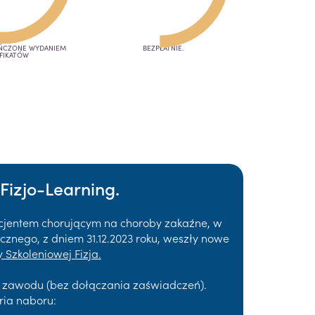
OŃCZONE WYDANIEM
BEZPŁATNIE.
FIKATÓW
Fizjo-Learning.
acjentem chorującym na choroby zakaźne, w
znego, z dniem 31.12.2023 roku, weszły nowe
 Szkoleniowej Fizja.
a zawodu (bez dołączania zaświadczeń).
ria naboru: