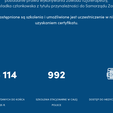
posiadanie prawa wykonywania zawodu fizjoterapeuty,
kładka członkowska z tytułu przynależności do Samorządu 
ostępnione są szkolenia i umożliwione jest uczestniczenie w ni
uzyskaniem certyfikatu.
 114
992
YDANYCH DO KOŃCA
SZKOLENIA STACJONARNE W CAŁEJ
DOSTĘP DO MEDY
25 R.
POLSCE