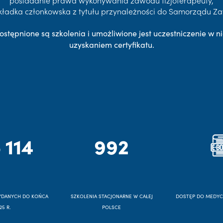
posiadanie prawa wykonywania zawodu fizjoterapeuty,
kładka członkowska z tytułu przynależności do Samorządu 
ostępnione są szkolenia i umożliwione jest uczestniczenie w ni
uzyskaniem certyfikatu.
 114
992
YDANYCH DO KOŃCA
SZKOLENIA STACJONARNE W CAŁEJ
DOSTĘP DO MEDY
25 R.
POLSCE