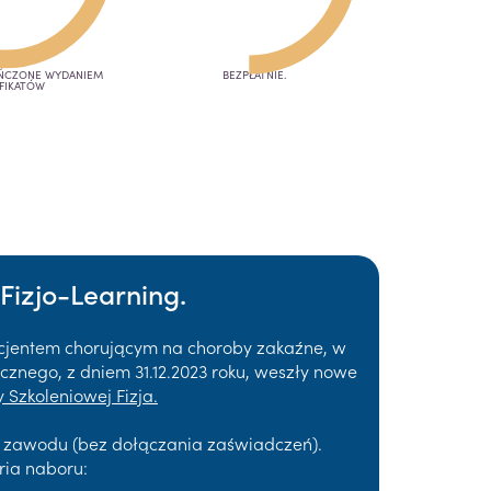
OŃCZONE WYDANIEM
BEZPŁATNIE.
FIKATÓW
Fizjo-Learning.
acjentem chorującym na choroby zakaźne, w
znego, z dniem 31.12.2023 roku, weszły nowe
 Szkoleniowej Fizja.
a zawodu (bez dołączania zaświadczeń).
ria naboru: