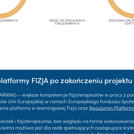
CJONARNYCH
MIEJSC NA SZKOLENIACH
SZKOLENIA ZAK
STACJONARNYCH
CERTY
platformy FIZJA po zakończeniu projektu 
EARNING – większe kompetencje fizjoterapeutów w pracy z p
 Unii Europejskiej w ramach Europejskiego Funduszu Społec
nia platformy e-learningowej Fizja oraz
Regulamin Platformy
rapeutek i fizjoterapeutów, bez względu na formę wykonywani
a konta możliwa jest dla osób spełniających następujące kryte