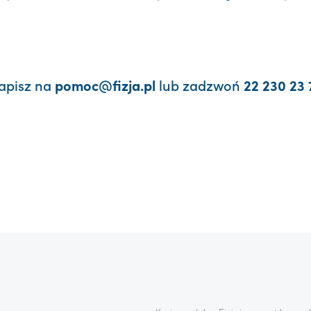
apisz na
lub zadzwoń
pomoc@fizja.pl
22 230 23 