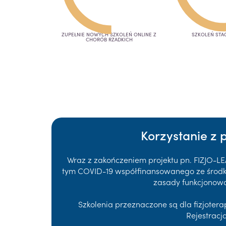
ZUPEŁNIE NOWYCH SZKOLEŃ ONLINE Z
SZKOLEŃ STA
CHORÓB RZADKICH
Korzystanie z 
Wraz z zakończeniem projektu pn. FIZJO-L
tym COVID-19 współfinansowanego ze środków
zasady funkcjonowa
Szkolenia przeznaczone są dla fizjote
Rejestracj