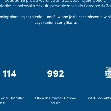
posiadanie prawa wykonywania zawodu fizjoterapeuty,
kładka członkowska z tytułu przynależności do Samorządu 
ostępnione są szkolenia i umożliwione jest uczestniczenie w ni
uzyskaniem certyfikatu.
 114
992
YDANYCH DO KOŃCA
SZKOLENIA STACJONARNE W CAŁEJ
DOSTĘP DO MEDY
25 R.
POLSCE