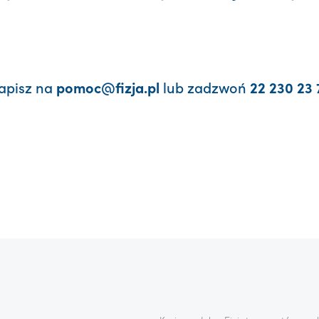
apisz na
lub zadzwoń
pomoc@fizja.pl
22 230 23 