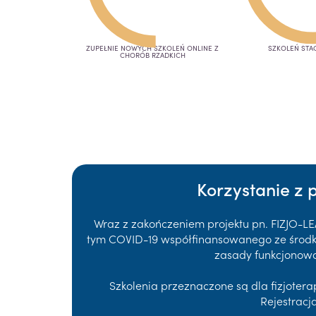
ZUPEŁNIE NOWYCH SZKOLEŃ ONLINE Z
SZKOLEŃ STA
CHORÓB RZADKICH
Korzystanie z 
Wraz z zakończeniem projektu pn. FIZJO-L
tym COVID-19 współfinansowanego ze środków
zasady funkcjonowa
Szkolenia przeznaczone są dla fizjote
Rejestracj