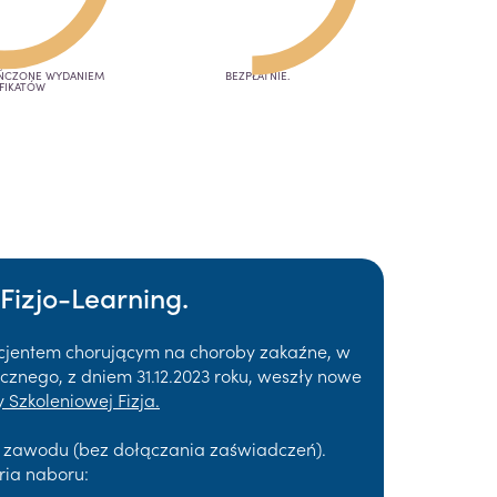
OŃCZONE WYDANIEM
BEZPŁATNIE.
FIKATÓW
Fizjo-Learning.
acjentem chorującym na choroby zakaźne, w
znego, z dniem 31.12.2023 roku, weszły nowe
 Szkoleniowej Fizja.
a zawodu (bez dołączania zaświadczeń).
ria naboru: