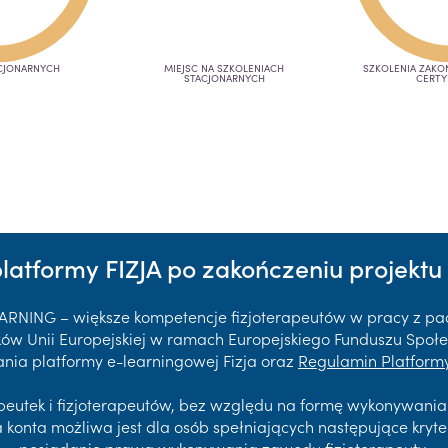
CJONARNYCH
MIEJSC NA SZKOLENIACH
SZKOLENIA ZAK
STACJONARNYCH
CERTY
platformy FIZJA po zakończeniu projektu 
EARNING – większe kompetencje fizjoterapeutów w pracy z p
 Unii Europejskiej w ramach Europejskiego Funduszu Społec
nia platformy e-learningowej Fizja oraz
Regulamin Platformy
rapeutek i fizjoterapeutów, bez względu na formę wykonywani
a konta możliwa jest dla osób spełniających następujące kryte