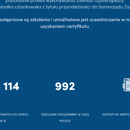
posiadanie prawa wykonywania zawodu fizjoterapeuty,
kładka członkowska z tytułu przynależności do Samorządu 
ostępnione są szkolenia i umożliwione jest uczestniczenie w ni
uzyskaniem certyfikatu.
 114
992
YDANYCH DO KOŃCA
SZKOLENIA STACJONARNE W CAŁEJ
DOSTĘP DO MEDY
25 R.
POLSCE