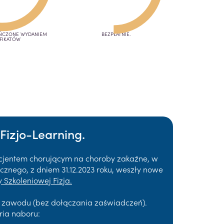
OŃCZONE WYDANIEM
BEZPŁATNIE.
FIKATÓW
Fizjo-Learning.
acjentem chorującym na choroby zakaźne, w
znego, z dniem 31.12.2023 roku, weszły nowe
 Szkoleniowej Fizja.
a zawodu (bez dołączania zaświadczeń).
ria naboru: