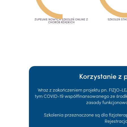
ZUPEŁNIE NOWYCH SZKOLEŃ ONLINE Z
SZKOLEŃ STA
CHORÓB RZADKICH
Korzystanie z 
Wraz z zakończeniem projektu pn. FIZJO-L
tym COVID-19 współfinansowanego ze środków
zasady funkcjonowa
Szkolenia przeznaczone są dla fizjote
Rejestracj