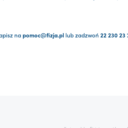
apisz na
lub zadzwoń
pomoc@fizja.pl
22 230 23 