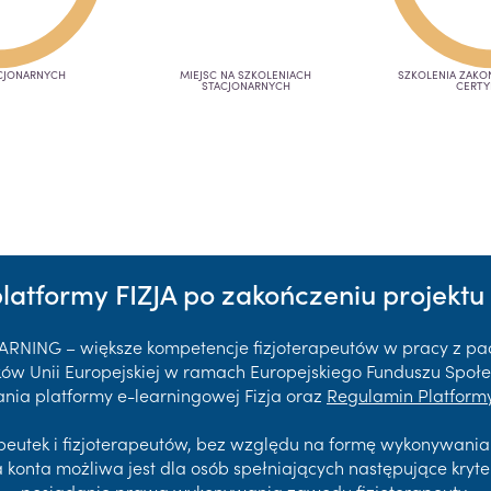
CJONARNYCH
MIEJSC NA SZKOLENIACH
SZKOLENIA ZAK
STACJONARNYCH
CERTY
platformy FIZJA po zakończeniu projektu 
EARNING – większe kompetencje fizjoterapeutów w pracy z p
 Unii Europejskiej w ramach Europejskiego Funduszu Społec
nia platformy e-learningowej Fizja oraz
Regulamin Platformy
rapeutek i fizjoterapeutów, bez względu na formę wykonywani
a konta możliwa jest dla osób spełniających następujące kryte